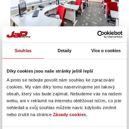
Souhlas
Detaily
Více o cookies
Potřebujete poradit?
Napište nám.
Díky cookies jsou naše stránky ještě lepší
A proto se nebojte povolit nám souhlas ke zpracování
cookies. My vám díky tomu naservírujeme jen takový
obsah, který vás bude zajímat. Nebudeme vás na našem
webu, ani v reklamě na internetu obtěžovat ničím, co jste
nehledali a svůj souhlas můžete navíc kdykoliv změnit
ZASLAT NEZÁVAZNOU
nebo zrušit na stránce
Zásady cookies
.
POPTÁVKU