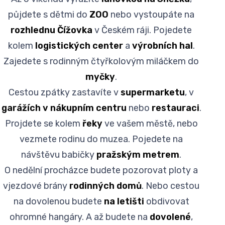
půjdete s dětmi do
ZOO
nebo vystoupáte na
rozhlednu Čížovka
v Českém ráji. Pojedete
kolem
logistických center
a
výrobních hal
.
Zajedete s rodinným čtyřkolovým miláčkem do
myčky
.
Cestou zpátky zastavíte v
supermarketu
, v
garážích v nákupním centru
nebo
restauraci
.
Projdete se kolem
řeky
ve vašem městě, nebo
vezmete rodinu do muzea. Pojedete na
návštěvu babičky
pražským metrem
.
O nedělní procházce budete pozorovat ploty a
vjezdové brány
rodinných domů
. Nebo cestou
na dovolenou budete
na letišti
obdivovat
ohromné hangáry. A až budete na
dovolené
,