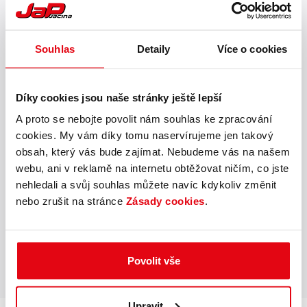
VRATOVÉ SYSTÉMY
Souhlas
Detaily
Více o cookies
PROTIPOVODŇOVÁ OCHRANA
Díky cookies jsou naše stránky ještě lepší
A proto se nebojte povolit nám souhlas ke zpracování
cookies. My vám díky tomu naservírujeme jen takový
PRŮMYSLOVÁ, PROTIPOŽÁRNÍ
obsah, který vás bude zajímat. Nebudeme vás na našem
A SPECIÁLNÍ VRATA A
webu, ani v reklamě na internetu obtěžovat ničím, co jste
PRŮMYSLOVÉ BRÁNY
nehledali a svůj souhlas můžete navíc kdykoliv změnit
nebo zrušit na stránce
Zásady cookies
.
NAKLÁDACÍ TECHNIKA
A BEZPEČNOST
PRŮMYSLOVÝCH PROSTOR
Povolit vše
Upravit