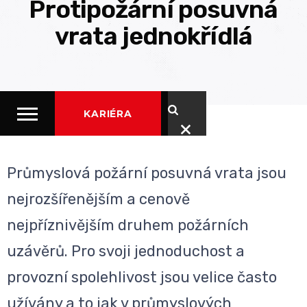
Protipožární posuvná
vrata jednokřídlá
KARIÉRA
Průmyslová požární posuvná vrata jsou
nejrozšířenějším a cenově
nejpříznivějším druhem požárních
uzávěrů. Pro svoji jednoduchost a
provozní spolehlivost jsou velice často
užívány a to jak v průmyslových